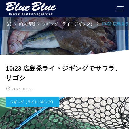




釣果情報
ジギング（ライトジギング）
10/23 広
10/23 広島発ライトジギングでサワラ、
サゴシ
2024.10.24
ジギング（ライトジギング）