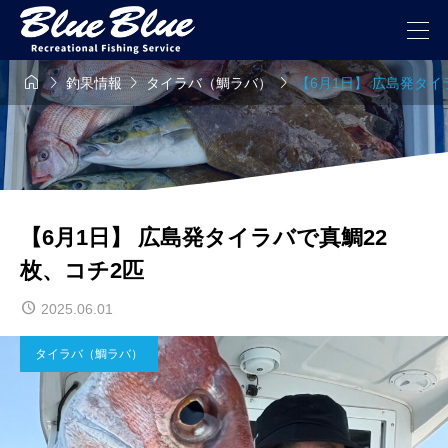




釣果情報
タイラバ（鯛ラバ）
【6月1日】 広島発タイ
【6月1日】 広島発タイラバで真鯛22
枚、コチ2匹
2025.06.01
タイラバ（鯛ラバ）