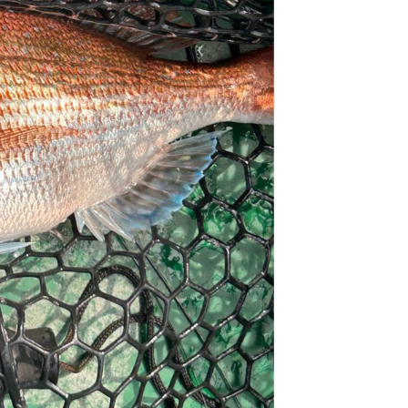
島発～タイラバ（ジ
ングでもOK）