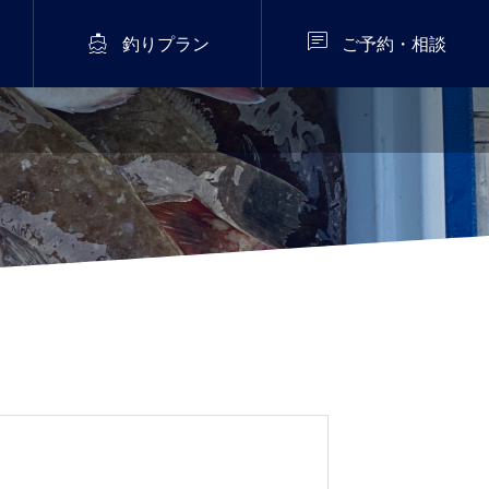


釣りプラン
ご予約・相談