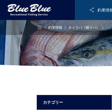

釣果情




釣果情報
タイラバ（鯛ラバ）
5/
カテゴリー