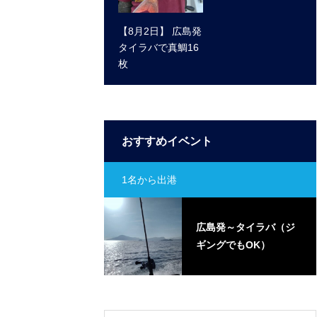
【8月2日】 広島発
タイラバで真鯛16
枚
おすすめイベント
1名から出港
島発～タイラバ（ジ
広島発～タイラバ（ジ
ングでもOK）
ギングでもOK）