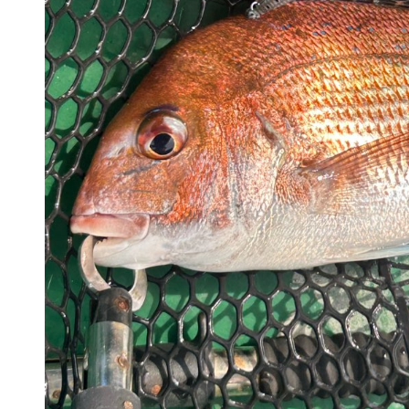
1名から出港
1名から出港
広島発～タイラバ（ジ
広
ギングでもOK）
ギ