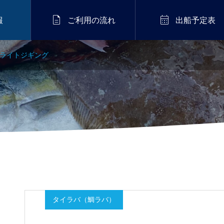


報
ご利用の流れ
出船予定表
4 ライトジギング
タイラバ（鯛ラバ）