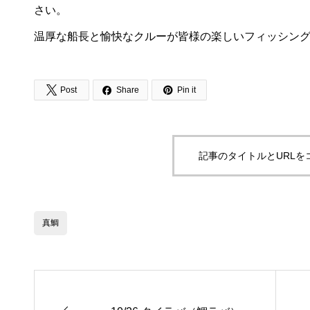
さい。
温厚な船長と愉快なクルーが皆様の楽しいフィッシン



Post
Share
Pin it
記事のタイトルとURLを
真鯛