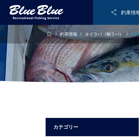

釣果情




釣果情報
タイラバ（鯛ラバ）
11
カテゴリー