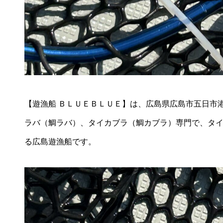
【遊漁船 ＢＬＵＥＢＬＵＥ】は、広島県広島市五日市
ラバ（鯛ラバ）、タイカブラ（鯛カブラ）専門で、タ
る広島遊漁船です。