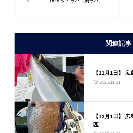

10/26 タイラバ（鯛ラバ）
関連記事
【11月1日】 
2025.11.01
【12月1日】 
匹