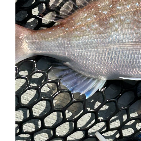
1名から出港
1名から出港
広島発～タイラバ（ジ
広
ギングでもOK）
ギ