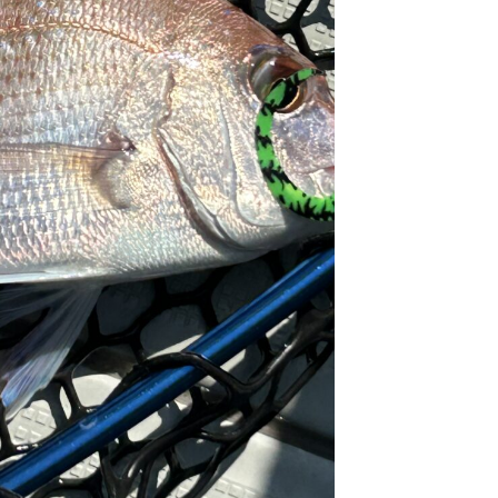
島発～タイラバ（ジ
ングでもOK）