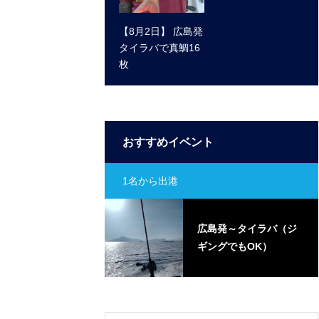
【8月2日】 広島発
タイラバで真鯛16
枚
おすすめイベント
1名から出港
島発～タイラバ（ジ
広島発～タイラバ（ジ
ングでもOK）
ギングでもOK）