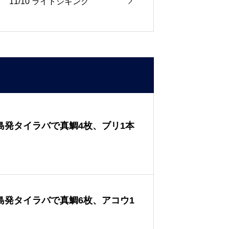

11/10 ライトジギング
広島発タイラバで真鯛4枚、ブリ1本
広島発タイラバで真鯛6枚、アコウ1