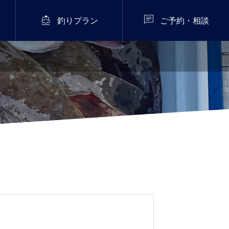


釣りプラン
ご予約・相談