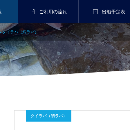


報
ご利用の流れ
出船予定表
/6 タイラバ（鯛ラバ）
タイラバ（鯛ラバ）