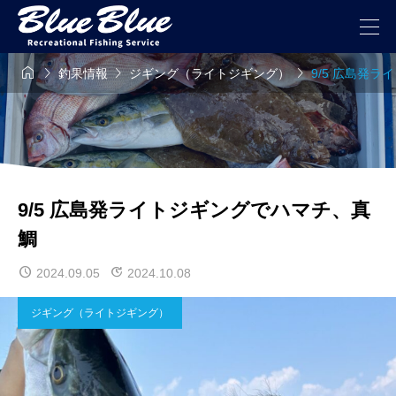




釣果情報
ジギング（ライトジギング）
9/5 広島発
9/5 広島発ライトジギングでハマチ、真
鯛
2024.09.05
2024.10.08
ジギング（ライトジギング）