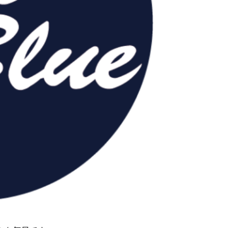
島発～タイラバ（ジ
ングでもOK）