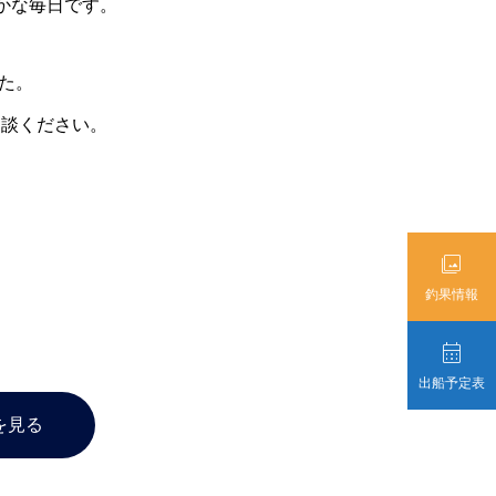
かな毎日です。
した。
相談ください。

釣果情報

出船予定表
を見る