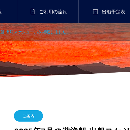


報
ご利用の流れ
出船予定表
遊漁船 出船スケジュールを掲載しました。
ご案内