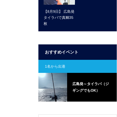
【8月9日】 広島発
タイラバで真鯛35
枚
おすすめイベント
1名から出港
島発～タイラバ（ジ
広島発～タイラバ（ジ
ングでもOK）
ギングでもOK）