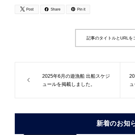



Post
Share
Pin it
記事のタイトルとURLを
2025年6月の遊漁船 出船スケジ
2

ュールを掲載しました。
ュ
新着のお知