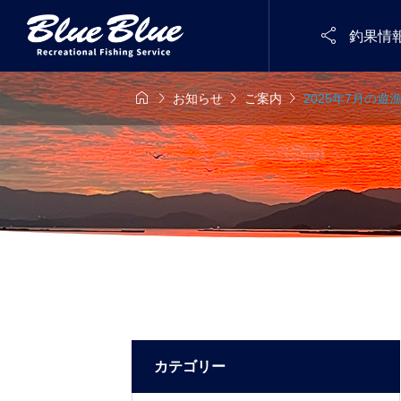

釣果情




お知らせ
ご案内
2025年7月の
カテゴリー