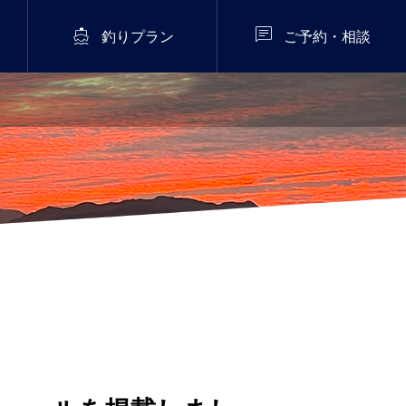


釣りプラン
ご予約・相談