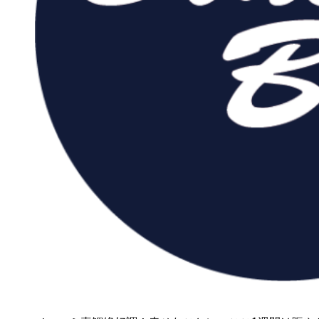
1名から出港
1名から出港
広島発～タイラバ（ジ
広
ギングでもOK）
ギ