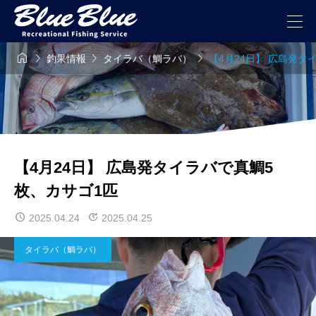




釣果情報
タイラバ（鯛ラバ）
【4月24日】 広島発タ
【4月24日】 広島発タイラバで真鯛5
枚、カサゴ1匹
2025.04.24
2025.04.25
タイラバ（鯛ラバ）