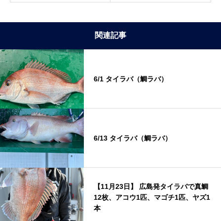
関連記事
6/1 タイラバ（鯛ラバ）
6/13 タイラバ（鯛ラバ）
【11月23日】 広島発タイラバで真鯛
12枚、アコウ1匹、マゴチ1匹、ヤズ1
本